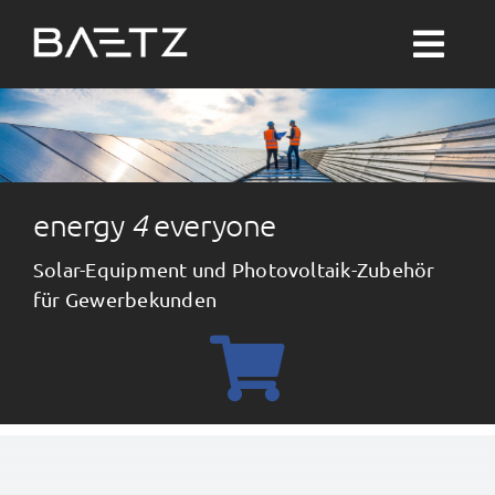
Zum
Inhalt
Togg
springen
Navi
Suche
nach:
Solar-PV
energy
4
everyone
Solar-Equipment und Photovoltaik-Zubehör
Wärme
für Gewerbekunden
Wasser
Themenwelten