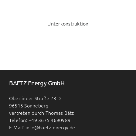
Unterkonstruktion
BAETZ Energy GmbH
Oberlinder Straße 23 D
96515 Sonneberg
vertreten durch Thomas Bätz
Telefon: +49 3675 4690989
E-Mail: info@baetz-energy.de