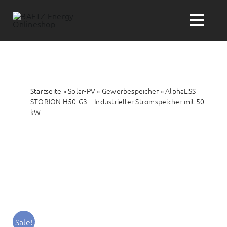
Zum
Inhalt
Togg
springen
Navi
Suche
nach:
Startseite
»
Solar-PV
»
Gewerbespeicher
»
AlphaESS
Solar-PV
STORION H50-G3 – Industrieller Stromspeicher mit 50
kW
Wärme
Wasser
Themenwelten
Sale!