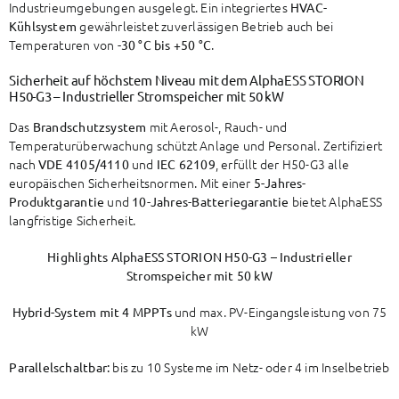
Industrieumgebungen ausgelegt. Ein integriertes
HVAC-
gewährleistet zuverlässigen Betrieb auch bei
Kühlsystem
Temperaturen von
.
-30 °C bis +50 °C
Sicherheit auf höchstem Niveau mit dem AlphaESS STORION
H50-G3 – Industrieller Stromspeicher mit 50 kW
Das
mit Aerosol-, Rauch- und
Brandschutzsystem
Temperaturüberwachung schützt Anlage und Personal. Zertifiziert
nach
und
, erfüllt der H50-G3 alle
VDE 4105/4110
IEC 62109
europäischen Sicherheitsnormen. Mit einer
5-Jahres-
und
bietet AlphaESS
Produktgarantie
10-Jahres-Batteriegarantie
langfristige Sicherheit.
Highlights AlphaESS STORION H50-G3 – Industrieller
Stromspeicher mit 50 kW
und max. PV-Eingangsleistung von 75
Hybrid-System mit 4 MPPTs
kW
bis zu 10 Systeme im Netz- oder 4 im Inselbetrieb
Parallelschaltbar: