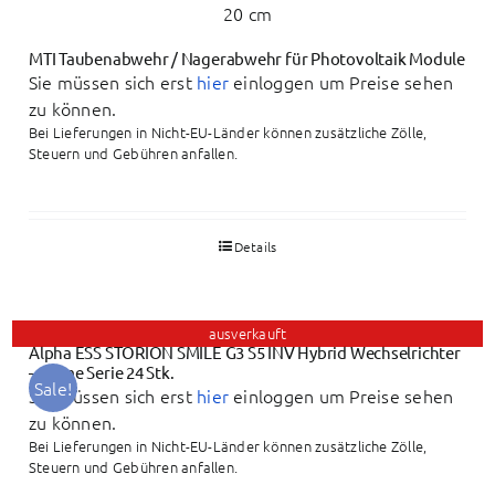
MTI Taubenabwehr / Nagerabwehr für Photovoltaik Module
Sie müssen sich erst
hier
einloggen um Preise sehen
zu können.
Bei Lieferungen in Nicht-EU-Länder können zusätzliche Zölle,
Steuern und Gebühren anfallen.
Details
ausverkauft
Alpha ESS STORION SMILE G3 S5 INV Hybrid Wechselrichter
– Home Serie 24 Stk.
Sale!
Sie müssen sich erst
hier
einloggen um Preise sehen
zu können.
Bei Lieferungen in Nicht-EU-Länder können zusätzliche Zölle,
Steuern und Gebühren anfallen.