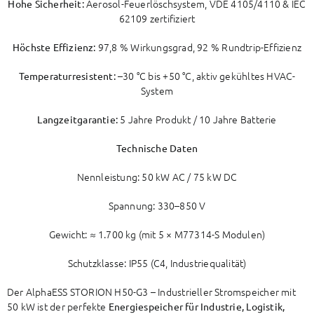
Aerosol-Feuerlöschsystem, VDE 4105/4110 & IEC
Hohe Sicherheit:
62109 zertifiziert
97,8 % Wirkungsgrad, 92 % Rundtrip-Effizienz
Höchste Effizienz:
–30 °C bis +50 °C, aktiv gekühltes HVAC-
Temperaturresistent:
System
5 Jahre Produkt / 10 Jahre Batterie
Langzeitgarantie:
Technische Daten
Nennleistung: 50 kW AC / 75 kW DC
Spannung: 330–850 V
Gewicht: ≈ 1.700 kg (mit 5 × M77314-S Modulen)
Schutzklasse: IP55 (C4, Industriequalität)
Der AlphaESS STORION H50-G3 – Industrieller Stromspeicher mit
50 kW ist der perfekte
Energiespeicher für Industrie, Logistik,