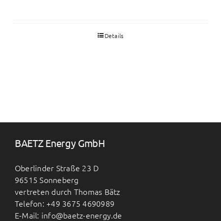
Details
BAETZ Energy GmbH
Oberlinder Straße 23 D
96515 Sonneberg
vertreten durch Thomas Bätz
Telefon: +49 3675 4690989
E-Mail: info@baetz-energy.de