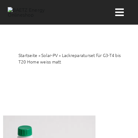
Zum
Inhalt
Togg
springen
Navi
Suche
nach:
Startseite
»
Solar-PV
»
Lackreparaturset für G3-T4 bis
Solar-PV
T20 Home weiss matt
Wärme
Wasser
Themenwelten