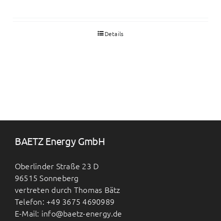
Details
BAETZ Energy GmbH
Oberlinder Straße 23 D
96515 Sonneberg
vertreten durch Thomas Bätz
Telefon: +49 3675 4690989
E-Mail: info@baetz-energy.de