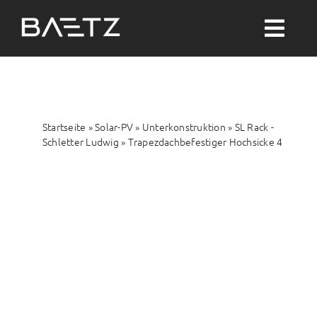
Zum
Inhalt
Togg
springen
Navi
Suche
nach:
Startseite
»
Solar-PV
»
Unterkonstruktion
»
SL Rack -
Solar-PV
Schletter Ludwig
»
Trapezdachbefestiger Hochsicke 4
Wärme
Wasser
Themenwelten