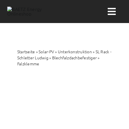
Zum
Inhalt
Togg
springen
Navi
Suche
nach:
Startseite
»
Solar-PV
»
Unterkonstruktion
»
SL Rack -
Solar-PV
Schletter Ludwig
»
Blechfalzdachbefestiger
»
Falzklemme
Wärme
Wasser
Themenwelten