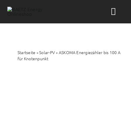
Zum
Inhalt
Togg
springen
Navi
Suche
nach:
Startseite
»
Solar-PV
»
ASKOMA Energiezähler bis 100 A
Solar-PV
für Knotenpunkt
Wärme
Wasser
Themenwelten