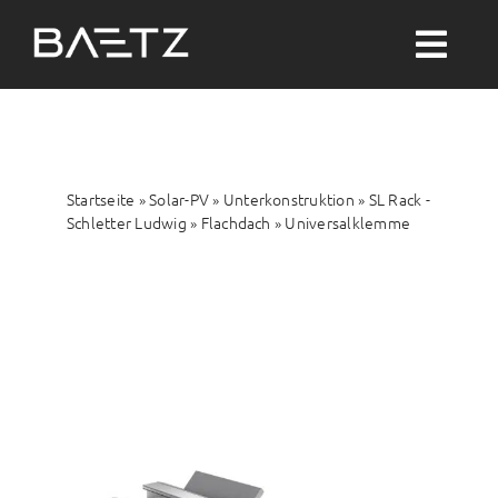
Zum
Inhalt
Togg
springen
Navi
Suche
nach:
Startseite
»
Solar-PV
»
Unterkonstruktion
»
SL Rack -
Solar-PV
Schletter Ludwig
»
Flachdach
»
Universalklemme
Wärme
Wasser
Themenwelten