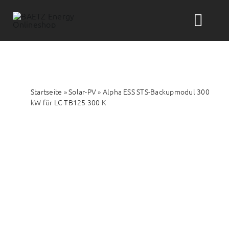
Zum
Inhalt
Togg
springen
Navi
Suche
nach:
Startseite
»
Solar-PV
»
Alpha ESS STS-Backupmodul 300
Solar-PV
kW für LC-TB125 300 K
Wärme
Wasser
Themenwelten