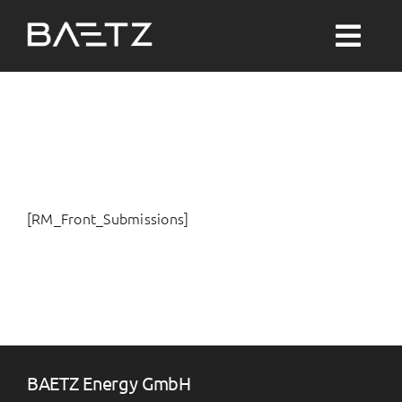
Zum
Inhalt
Togg
springen
Navi
Suche
nach:
Solar-PV
[RM_Front_Submissions]
Wärme
Wasser
Themenwelten
BAETZ Energy GmbH