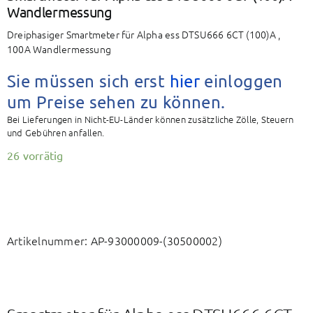
BAETZ Energy
Wandlermessung
Dreiphasiger Smartmeter für Alpha ess DTSU666 6CT (100)A ,
100A Wandlermessung
Mein Konto
Sie müssen sich erst
hier
einloggen
Warenkorb
um Preise sehen zu können.
Bei Lieferungen in Nicht-EU-Länder können zusätzliche Zölle, Steuern
und Gebühren anfallen.
26 vorrätig
Artikelnummer:
AP-93000009-(30500002)