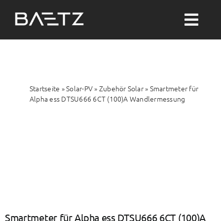
Zum
Inhalt
Togg
springen
Navi
Suche
nach:
Startseite
»
Solar-PV
»
Zubehör Solar
»
Smartmeter für
Solar-PV
Alpha ess DTSU666 6CT (100)A Wandlermessung
Wärme
Wasser
Themenwelten
Smartmeter für Alpha ess DTSU666 6CT (100)A