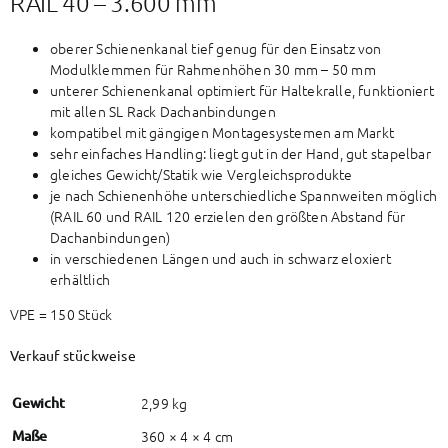
RAIL 40 – 3.600 mm
oberer Schienenkanal tief genug für den Einsatz von
Modulklemmen für Rahmenhöhen 30 mm – 50 mm
unterer Schienenkanal optimiert für Haltekralle, funktioniert
mit allen SL Rack Dachanbindungen
kompatibel mit gängigen Montagesystemen am Markt
sehr einfaches Handling: liegt gut in der Hand, gut stapelbar
gleiches Gewicht/Statik wie Vergleichsprodukte
je nach Schienenhöhe unterschiedliche Spannweiten möglich
(RAIL 60 und RAIL 120 erzielen den größten Abstand für
Dachanbindungen)
in verschiedenen Längen und auch in schwarz eloxiert
erhältlich
VPE = 150 Stück
Verkauf stückweise
Gewicht
2,99 kg
Maße
360 × 4 × 4 cm