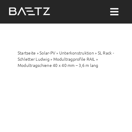
Zum
Inhalt
Togg
springen
Navi
Suche
nach:
Startseite
»
Solar-PV
»
Unterkonstruktion
»
SL Rack -
Solar-PV
Schletter Ludwig
»
Modultragprofile RAIL
»
Modultragschiene 40 x 40 mm – 3,6 m lang
Wärme
Wasser
Themenwelten