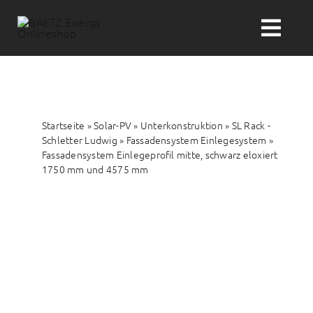
Zum
Inhalt
Togg
springen
Navi
Suche
nach:
Startseite
»
Solar-PV
»
Unterkonstruktion
»
SL Rack -
Solar-PV
Schletter Ludwig
»
Fassadensystem Einlegesystem
»
Fassadensystem Einlegeprofil mitte, schwarz eloxiert
1750 mm und 4575 mm
Wärme
Wasser
Themenwelten