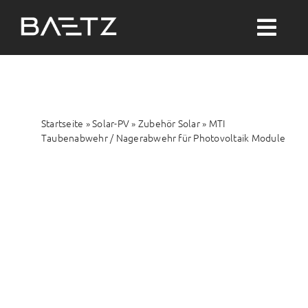
Zum
Inhalt
Togg
springen
Navi
Suche
nach:
Startseite
»
Solar-PV
»
Zubehör Solar
»
MTI
Solar-PV
Taubenabwehr / Nagerabwehr für Photovoltaik Module
Wärme
Wasser
Themenwelten