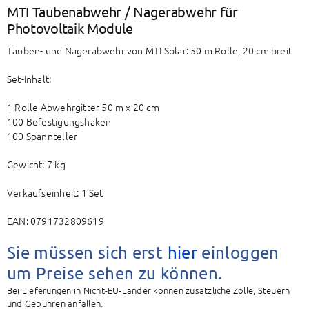
BAETZ Energy
MTI Taubenabwehr / Nagerabwehr für
Photovoltaik Module
Tauben- und Nagerabwehr von MTI Solar: 50 m Rolle, 20 cm breit
Mein Konto
Set-Inhalt:
Warenkorb
1 Rolle Abwehrgitter 50 m x 20 cm
100 Befestigungshaken
100 Spannteller
Gewicht: 7 kg
Verkaufseinheit: 1 Set
EAN: 0791732809619
Sie müssen sich erst
hier
einloggen
um Preise sehen zu können.
Bei Lieferungen in Nicht-EU-Länder können zusätzliche Zölle, Steuern
und Gebühren anfallen.